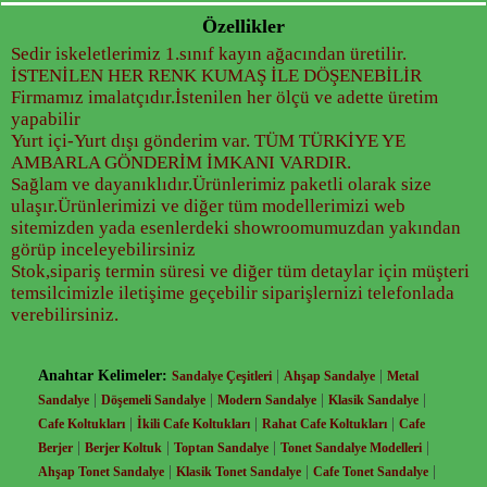
Özellikler
Sedir iskeletlerimiz 1.sınıf kayın ağacından üretilir.
İSTENİLEN HER RENK KUMAŞ İLE DÖŞENEBİLİR
Firmamız imalatçıdır.İstenilen her ölçü ve adette üretim
yapabilir
Yurt içi-Yurt dışı gönderim var. TÜM TÜRKİYE YE
AMBARLA GÖNDERİM İMKANI VARDIR.
Sağlam ve dayanıklıdır.Ürünlerimiz paketli olarak size
ulaşır.Ürünlerimizi ve diğer tüm modellerimizi web
sitemizden yada esenlerdeki showroomumuzdan yakından
görüp inceleyebilirsiniz
Stok,sipariş termin süresi ve diğer tüm detaylar için müşteri
temsilcimizle iletişime geçebilir siparişlernizi telefonlada
verebilirsiniz.
Anahtar Kelimeler:
|
|
Sandalye Çeşitleri
Ahşap Sandalye
Metal
|
|
|
|
Sandalye
Döşemeli Sandalye
Modern Sandalye
Klasik Sandalye
|
|
|
Cafe Koltukları
İkili Cafe Koltukları
Rahat Cafe Koltukları
Cafe
|
|
|
|
Berjer
Berjer Koltuk
Toptan Sandalye
Tonet Sandalye Modelleri
|
|
|
Ahşap Tonet Sandalye
Klasik Tonet Sandalye
Cafe Tonet Sandalye