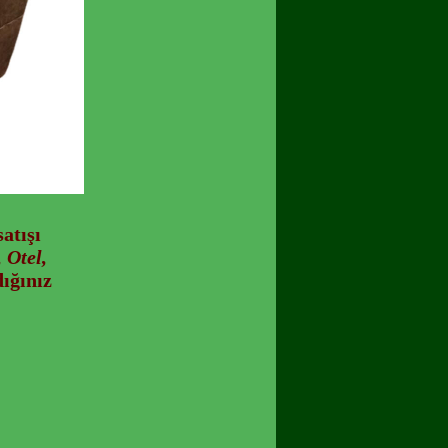
atışı
 Otel,
ığınız