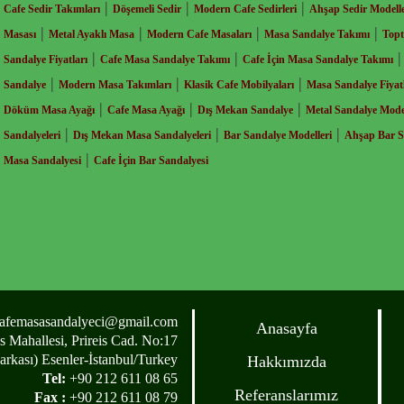
|
|
|
Cafe Sedir Takımları
Döşemeli Sedir
Modern Cafe Sedirleri
Ahşap Sedir Modelle
|
|
|
|
Masası
Metal Ayaklı Masa
Modern Cafe Masaları
Masa Sandalye Takımı
Topt
|
|
Sandalye Fiyatları
Cafe Masa Sandalye Takımı
Cafe İçin Masa Sandalye Takımı
|
|
|
Sandalye
Modern Masa Takımları
Klasik Cafe Mobilyaları
Masa Sandalye Fiyatl
|
|
|
Döküm Masa Ayağı
Cafe Masa Ayağı
Dış Mekan Sandalye
Metal Sandalye Model
|
|
|
Sandalyeleri
Dış Mekan Masa Sandalyeleri
Bar Sandalye Modelleri
Ahşap Bar S
|
Masa Sandalyesi
Cafe İçin Bar Sandalyesi
afemasasandalyeci@gmail.com
Anasayfa
 Mahallesi, Prireis Cad. No:17
arkası) Esenler-İstanbul/Turkey
Hakkımızda
Tel:
+90 212 611 08 65
Referanslarımız
Fax :
+90 212 611 08 79