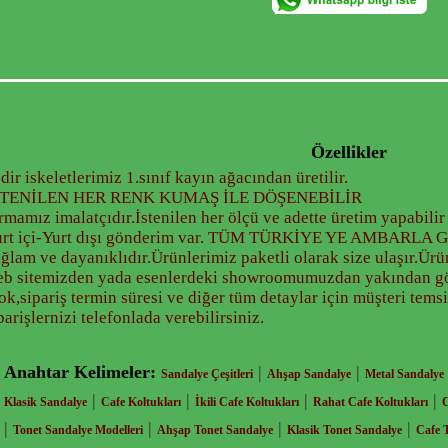
Özellikler
dir iskeletlerimiz 1.sınıf kayın ağacından üretilir.
STENİLEN HER RENK KUMAŞ İLE DÖŞENEBİLİR
rmamız imalatçıdır.İstenilen her ölçü ve adette üretim yapabilir
urt içi-Yurt dışı gönderim var. TÜM TÜRKİYE YE AMBAR
ğlam ve dayanıklıdır.Ürünlerimiz paketli olarak size ulaşır.Ür
b sitemizden yada esenlerdeki showroomumuzdan yakından gör
ok,sipariş termin süresi ve diğer tüm detaylar için müşteri temsi
parişlernizi telefonlada verebilirsiniz.
Anahtar Kelimeler:
|
|
Sandalye Çeşitleri
Ahşap Sandalye
Metal Sandalye
|
|
|
|
Klasik Sandalye
Cafe Koltukları
İkili Cafe Koltukları
Rahat Cafe Koltukları
C
|
|
|
|
Tonet Sandalye Modelleri
Ahşap Tonet Sandalye
Klasik Tonet Sandalye
Cafe 