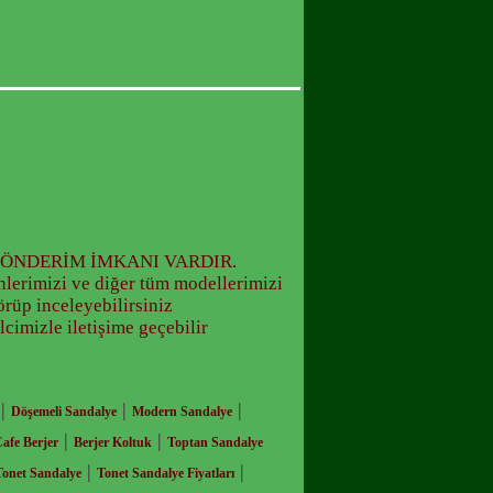
LA GÖNDERİM İMKANI VARDIR.
ünlerimizi ve diğer tüm modellerimizi
üp inceleyebilirsiniz
lcimizle iletişime geçebilir
|
|
|
Döşemeli Sandalye
Modern Sandalye
|
|
afe Berjer
Berjer Koltuk
Toptan Sandalye
|
|
Tonet Sandalye
Tonet Sandalye Fiyatları