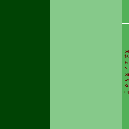
Se
İ
Fi
Y
Sa
we
St
si