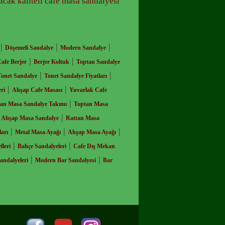
cak kaliteli cafe masa sandalyesi
|
|
|
Döşemeli Sandalye
Modern Sandalye
|
|
afe Berjer
Berjer Koltuk
Toptan Sandalye
|
|
Tonet Sandalye
Tonet Sandalye Fiyatları
|
|
ri
Ahşap Cafe Masası
Yuvarlak Cafe
|
an Masa Sandalye Takımı
Toptan Masa
|
|
Ahşap Masa Sandalye
Rattan Masa
|
|
|
arı
Metal Masa Ayağı
Ahşap Masa Ayağı
|
|
leri
Bahçe Sandalyeleri
Cafe Dış Mekan
|
|
andalyeleri
Modern Bar Sandalyesi
Bar