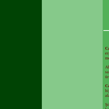
Ca
er
mo
Ah
sa
ür
Ca
hi
al
Şı