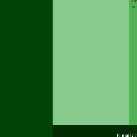
he
se
E-mail :
c