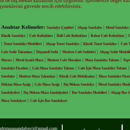
m de dış mekân kullanımı için uygundur. İşletmenize değer kata
çeneklerini güvenle tercih edebilirsiniz.
Anahtar Kelimeler:
|
|
Sandalye Çeşitleri
Ahşap Sandalye
Metal Sandalye
|
|
|
|
Klasik Sandalye
Cafe Koltukları
İkili Cafe Koltukları
Rahat Cafe Koltukları
C
|
|
|
|
Tonet Sandalye Modelleri
Ahşap Tonet Sandalye
Klasik Tonet Sandalye
Cafe 
|
|
|
Cafe Sedir Takımları
Döşemeli Sedir
Modern Cafe Sedirleri
Ahşap Sedir Modelle
|
|
|
|
Masası
Metal Ayaklı Masa
Modern Cafe Masaları
Masa Sandalye Takımı
Topt
|
|
Sandalye Fiyatları
Cafe Masa Sandalye Takımı
Cafe İçin Masa Sandalye Takımı
|
|
|
Sandalye
Modern Masa Takımları
Klasik Cafe Mobilyaları
Masa Sandalye Fiyatl
|
|
|
Döküm Masa Ayağı
Cafe Masa Ayağı
Dış Mekan Sandalye
Metal Sandalye Model
|
|
|
Sandalyeleri
Dış Mekan Masa Sandalyeleri
Bar Sandalye Modelleri
Ahşap Bar S
|
Masa Sandalyesi
Cafe İçin Bar Sandalyesi
afemasasandalyeci@gmail.com