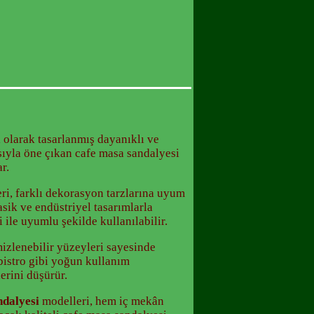
el olarak tasarlanmış dayanıklı ve
ıyla öne çıkan cafe masa sandalyesi
r.
ri, farklı dekorasyon tarzlarına uyum
sik ve endüstriyel tasarımlarla
ile uyumlu şekilde kullanılabilir.
izlenebilir yüzeyleri sayesinde
 bistro gibi yoğun kullanım
erini düşürür.
ndalyesi
modelleri, hem iç mekân