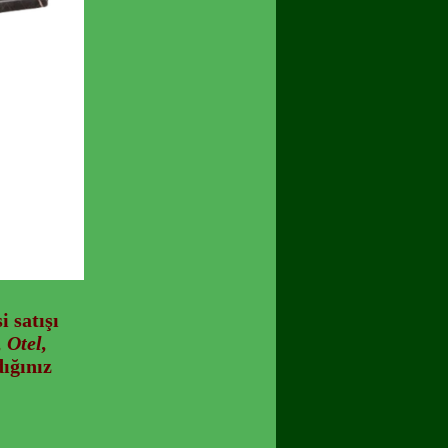
i
satışı
 Otel,
ığınız