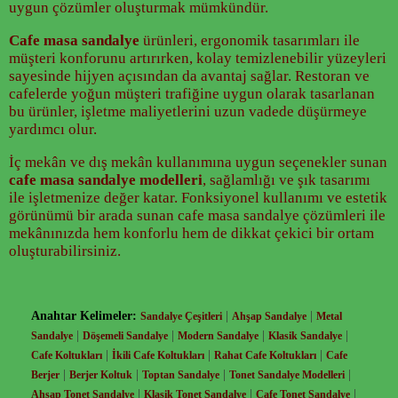
uygun çözümler oluşturmak mümkündür.
Cafe masa sandalye
ürünleri, ergonomik tasarımları ile
müşteri konforunu artırırken, kolay temizlenebilir yüzeyleri
sayesinde hijyen açısından da avantaj sağlar. Restoran ve
cafelerde yoğun müşteri trafiğine uygun olarak tasarlanan
bu ürünler, işletme maliyetlerini uzun vadede düşürmeye
yardımcı olur.
İç mekân ve dış mekân kullanımına uygun seçenekler sunan
cafe masa sandalye modelleri
, sağlamlığı ve şık tasarımı
ile işletmenize değer katar. Fonksiyonel kullanımı ve estetik
görünümü bir arada sunan cafe masa sandalye çözümleri ile
mekânınızda hem konforlu hem de dikkat çekici bir ortam
oluşturabilirsiniz.
Anahtar Kelimeler:
|
|
Sandalye Çeşitleri
Ahşap Sandalye
Metal
|
|
|
|
Sandalye
Döşemeli Sandalye
Modern Sandalye
Klasik Sandalye
|
|
|
Cafe Koltukları
İkili Cafe Koltukları
Rahat Cafe Koltukları
Cafe
|
|
|
|
Berjer
Berjer Koltuk
Toptan Sandalye
Tonet Sandalye Modelleri
|
|
|
Ahşap Tonet Sandalye
Klasik Tonet Sandalye
Cafe Tonet Sandalye