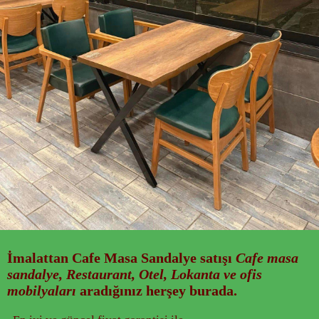
İmalattan
Cafe Masa Sandalye
satışı
Cafe masa
sandalye, Restaurant, Otel, Lokanta ve ofis
mobilyaları
aradığınız herşey burada.