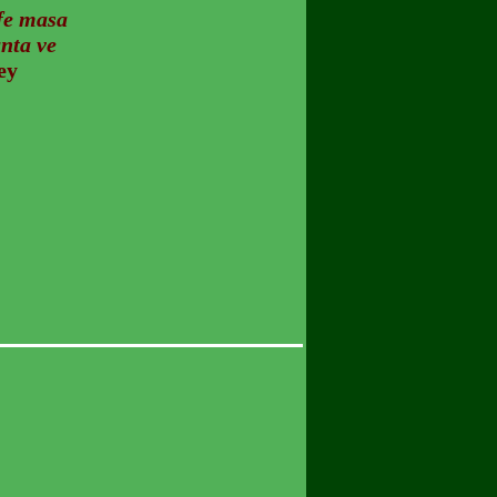
fe masa
nta ve
ey