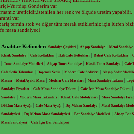
STENİLEN HER RENKTE SİPARİŞ EDİLEBİLİR
riçi-Yurtdışı Gönderim var
rmamız üreticidir.istenilen her renk ve ölçüde üretim yapabilir.
ranti var
pariş termin stok ve diğer tüm merak ettikleriniz için lütfen biz
fe masa sandalyeci
Anahtar Kelimeler:
|
|
Sandalye Çeşitleri
Ahşap Sandalye
Metal Sandalye
|
|
|
|
Klasik Sandalye
Cafe Koltukları
İkili Cafe Koltukları
Rahat Cafe Koltukları
C
|
|
|
|
Tonet Sandalye Modelleri
Ahşap Tonet Sandalye
Klasik Tonet Sandalye
Cafe 
|
|
|
Cafe Sedir Takımları
Döşemeli Sedir
Modern Cafe Sedirleri
Ahşap Sedir Modelle
|
|
|
|
Masası
Metal Ayaklı Masa
Modern Cafe Masaları
Masa Sandalye Takımı
Topt
|
|
Sandalye Fiyatları
Cafe Masa Sandalye Takımı
Cafe İçin Masa Sandalye Takımı
|
|
|
Sandalye
Modern Masa Takımları
Klasik Cafe Mobilyaları
Masa Sandalye Fiyatl
|
|
|
Döküm Masa Ayağı
Cafe Masa Ayağı
Dış Mekan Sandalye
Metal Sandalye Model
|
|
|
Sandalyeleri
Dış Mekan Masa Sandalyeleri
Bar Sandalye Modelleri
Ahşap Bar S
|
Masa Sandalyesi
Cafe İçin Bar Sandalyesi