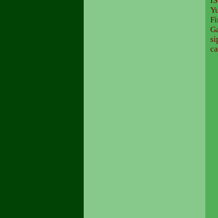
İ
Yu
Fi
Ga
si
ca