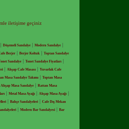
imle iletişime geçiniz
|
|
|
Döşemeli Sandalye
Modern Sandalye
|
|
afe Berjer
Berjer Koltuk
Toptan Sandalye
|
|
Tonet Sandalye
Tonet Sandalye Fiyatları
|
|
ri
Ahşap Cafe Masası
Yuvarlak Cafe
|
an Masa Sandalye Takımı
Toptan Masa
|
|
Ahşap Masa Sandalye
Rattan Masa
|
|
|
arı
Metal Masa Ayağı
Ahşap Masa Ayağı
|
|
leri
Bahçe Sandalyeleri
Cafe Dış Mekan
|
|
andalyeleri
Modern Bar Sandalyesi
Bar