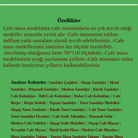
Özellikler
Cafe masa modelimiz cafe restoranların en çok tercih ettiği
modeller arasında yerini alır -Cafe masamızın tablası
mdflam yada suntalam olarak tercih edebilirsiniz. -Cafe
masa modellerimiz istenilen her ölçüde üretilebilr.
-İncelemiş olduğunuz ürün 70*110 ölçüdedir -Cafe masa
modelimizin ayağı paslanmaz çeliktir.-Cafe masamızı enüst
kalitede üretiyoruz yıllarca kullanabilirsiniz
Anahtar Kelimeler:
|
|
Sandalye Çeşitleri
Ahşap Sandalye
Metal
|
|
|
|
Sandalye
Döşemeli Sandalye
Modern Sandalye
Klasik Sandalye
|
|
|
Cafe Koltukları
İkili Cafe Koltukları
Rahat Cafe Koltukları
Cafe
|
|
|
|
Berjer
Berjer Koltuk
Toptan Sandalye
Tonet Sandalye Modelleri
|
|
|
Ahşap Tonet Sandalye
Klasik Tonet Sandalye
Cafe Tonet Sandalye
|
|
|
Tonet Sandalye Fiyatları
Cafe Sedir Takımları
Döşemeli Sedir
|
|
|
Modern Cafe Sedirleri
Ahşap Sedir Modelleri
Ahşap Cafe Masası
|
|
|
Yuvarlak Cafe Masası
Metal Ayaklı Masa
Modern Cafe Masaları
|
|
Masa Sandalye Takımı
Toptan Masa Sandalye Takımı
Toptan Masa