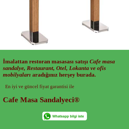
İmalattan
restoran masasası
satışı
Cafe masa
sandalye, Restaurant, Otel, Lokanta ve ofis
mobilyaları
aradığınız herşey burada.
En iyi ve güncel fiyat garantisi ile
Cafe Masa Sandalyeci®