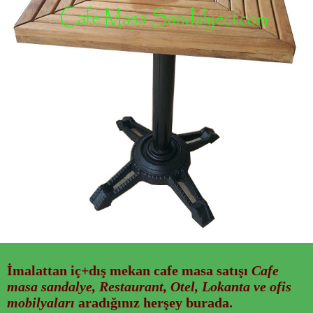
İmalattan
iç+dış mekan cafe masa
satışı
Cafe
masa sandalye, Restaurant, Otel, Lokanta ve ofis
mobilyaları
aradığınız herşey burada.