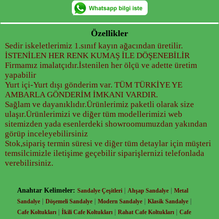
Özellikler
Sedir iskeletlerimiz 1.sınıf kayın ağacından üretilir.
İSTENİLEN HER RENK KUMAŞ İLE DÖŞENEBİLİR
Firmamız imalatçıdır.İstenilen her ölçü ve adette üretim
yapabilir
Yurt içi-Yurt dışı gönderim var. TÜM TÜRKİYE YE
AMBARLA GÖNDERİM İMKANI VARDIR.
Sağlam ve dayanıklıdır.Ürünlerimiz paketli olarak size
ulaşır.Ürünlerimizi ve diğer tüm modellerimizi web
sitemizden yada esenlerdeki showroomumuzdan yakından
görüp inceleyebilirsiniz
Stok,sipariş termin süresi ve diğer tüm detaylar için müşteri
temsilcimizle iletişime geçebilir siparişlernizi telefonlada
verebilirsiniz.
Anahtar Kelimeler:
|
|
Sandalye Çeşitleri
Ahşap Sandalye
Metal
|
|
|
|
Sandalye
Döşemeli Sandalye
Modern Sandalye
Klasik Sandalye
|
|
|
Cafe Koltukları
İkili Cafe Koltukları
Rahat Cafe Koltukları
Cafe