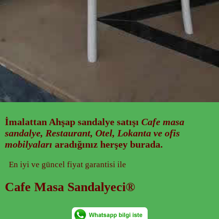
İmalattan
Ahşap sandalye
satışı
Cafe masa
sandalye, Restaurant, Otel, Lokanta ve ofis
mobilyaları
aradığınız herşey burada.
En iyi ve güncel fiyat garantisi ile
Cafe Masa Sandalyeci®