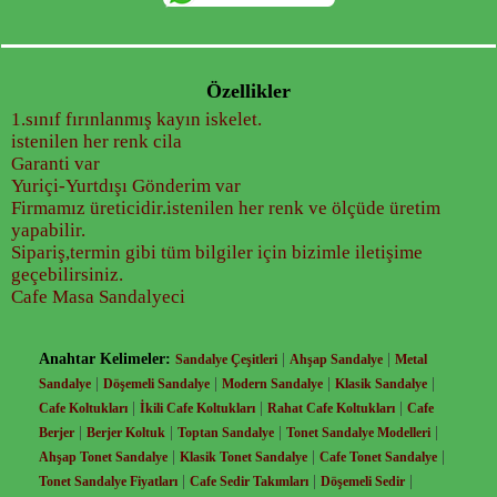
Özellikler
1.sınıf fırınlanmış kayın iskelet.
istenilen her renk cila
Garanti var
Yuriçi-Yurtdışı Gönderim var
Firmamız üreticidir.istenilen her renk ve ölçüde üretim
yapabilir.
Sipariş,termin gibi tüm bilgiler için bizimle iletişime
geçebilirsiniz.
Cafe Masa Sandalyeci
Anahtar Kelimeler:
|
|
Sandalye Çeşitleri
Ahşap Sandalye
Metal
|
|
|
|
Sandalye
Döşemeli Sandalye
Modern Sandalye
Klasik Sandalye
|
|
|
Cafe Koltukları
İkili Cafe Koltukları
Rahat Cafe Koltukları
Cafe
|
|
|
|
Berjer
Berjer Koltuk
Toptan Sandalye
Tonet Sandalye Modelleri
|
|
|
Ahşap Tonet Sandalye
Klasik Tonet Sandalye
Cafe Tonet Sandalye
|
|
|
Tonet Sandalye Fiyatları
Cafe Sedir Takımları
Döşemeli Sedir