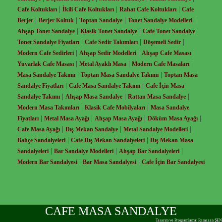
|
|
|
Cafe Koltukları
İkili Cafe Koltukları
Rahat Cafe Koltukları
Cafe
|
|
|
|
Berjer
Berjer Koltuk
Toptan Sandalye
Tonet Sandalye Modelleri
|
|
|
Ahşap Tonet Sandalye
Klasik Tonet Sandalye
Cafe Tonet Sandalye
|
|
|
Tonet Sandalye Fiyatları
Cafe Sedir Takımları
Döşemeli Sedir
|
|
|
Modern Cafe Sedirleri
Ahşap Sedir Modelleri
Ahşap Cafe Masası
|
|
|
Yuvarlak Cafe Masası
Metal Ayaklı Masa
Modern Cafe Masaları
|
|
Masa Sandalye Takımı
Toptan Masa Sandalye Takımı
Toptan Masa
|
|
Sandalye Fiyatları
Cafe Masa Sandalye Takımı
Cafe İçin Masa
|
|
|
Sandalye Takımı
Ahşap Masa Sandalye
Rattan Masa Sandalye
|
|
Modern Masa Takımları
Klasik Cafe Mobilyaları
Masa Sandalye
|
|
|
|
Fiyatları
Metal Masa Ayağı
Ahşap Masa Ayağı
Döküm Masa Ayağı
|
|
|
Cafe Masa Ayağı
Dış Mekan Sandalye
Metal Sandalye Modelleri
|
|
Bahçe Sandalyeleri
Cafe Dış Mekan Sandalyeleri
Dış Mekan Masa
|
|
|
Sandalyeleri
Bar Sandalye Modelleri
Ahşap Bar Sandalyeleri
|
|
Modern Bar Sandalyesi
Bar Masa Sandalyesi
Cafe İçin Bar Sandalyesi
CAFE MASA SANDALYE
Tasarım ve Programlama: Ramazan ŞEN