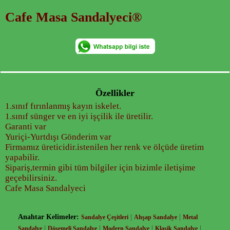
Cafe Masa Sandalyeci®
Özellikler
1.sınıf fırınlanmış kayın iskelet.
1.sınıf sünger ve en iyi işçilik ile üretilir.
Garanti var
Yuriçi-Yurtdışı Gönderim var
Firmamız üreticidir.istenilen her renk ve ölçüde üretim
yapabilir.
Sipariş,termin gibi tüm bilgiler için bizimle iletişime
geçebilirsiniz.
Cafe Masa Sandalyeci
Anahtar Kelimeler:
|
|
Sandalye Çeşitleri
Ahşap Sandalye
Metal
|
|
|
|
Sandalye
Döşemeli Sandalye
Modern Sandalye
Klasik Sandalye